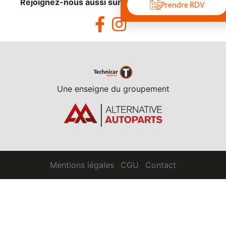
Rejoignez-nous aussi sur les réseaux sociaux !
Prendre RDV
Une enseigne du groupement
Mentions légales
CGU
Contact