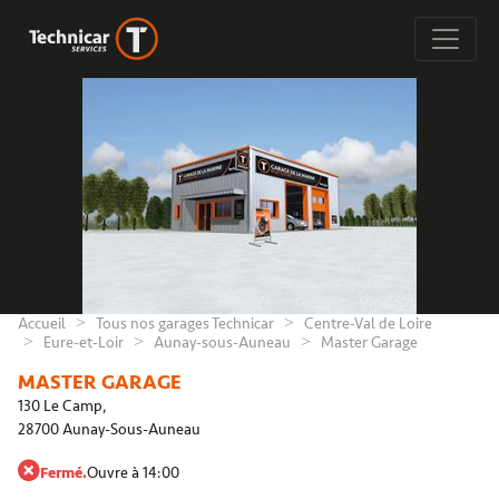
Accueil
Tous nos garages Technicar
Centre-Val de Loire
Eure-et-Loir
Aunay-sous-Auneau
Master Garage
MASTER GARAGE
130 Le Camp,
28700 Aunay-Sous-Auneau
Fermé.
Ouvre à 14:00