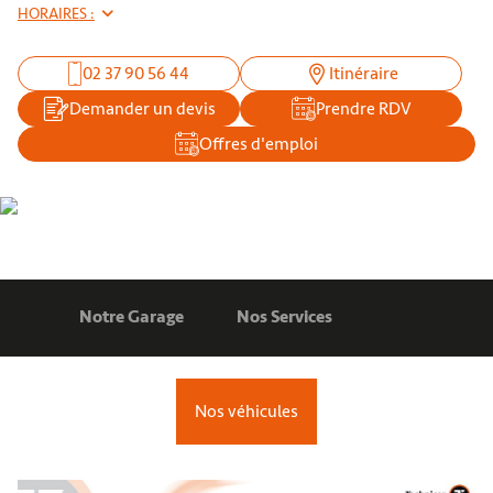
HORAIRES :
02 37 90 56 44
Itinéraire
Demander un devis
Prendre RDV
Offres d'emploi
Notre Garage
Nos Services
Nos véhicules