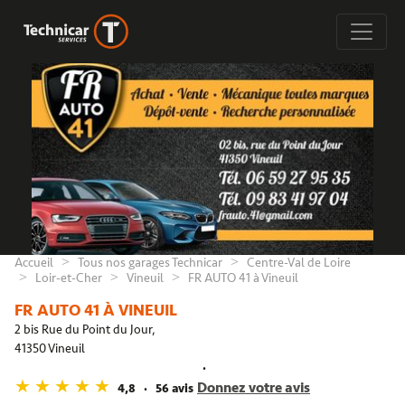
Accueil
Tous nos garages Technicar
Centre-Val de Loire
Loir-et-Cher
Vineuil
FR AUTO 41 à Vineuil
FR AUTO 41 À VINEUIL
2 bis Rue du Point du Jour,
41350 Vineuil
Donnez votre avis
4,8
56 avis