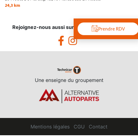
24,3 km
Rejoignez-nous aussi sur les réseaux sociaux !
Prendre RDV
Une enseigne du groupement
Mentions légales
CGU
Contact