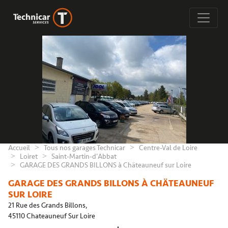
Accueil
Tous nos garages Technicar
Centre-Val de Loire
Loiret
Saint-Martin-d'Abbat
GARAGE DES GRANDS BILLONS à Chäteauneuf sur Loire
GARAGE DES GRANDS BILLONS À CHÄTEAUNEUF
SUR LOIRE
21 Rue des Grands Billons,
45110 Chateauneuf Sur Loire