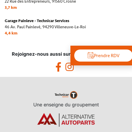
22 Rue des Entrepreneurs,
91560 Crosne
3,7 km
Garage Painleve - Technicar Services
46 Av. Paul Painlevé,
94290 Villeneuve-Le-Roi
4,4 km
Rejoignez-nous aussi sur les réseaux sociaux !
Prendre RDV
Une enseigne du groupement