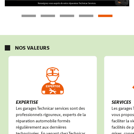
NOS VALEURS
EXPERTISE
SERVICES
Les garages Technicar services sont des
Les garages 
professionnels rigoureux, experts de la
vous propose
réparation automobile formés
faciliter la 
régulièrement aux dernières
facilités de
technologies. En venant chez Technicar
grises, conse