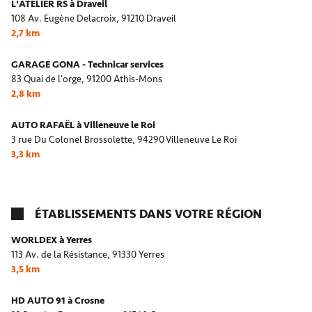
L'ATELIER RS à Draveil
108 Av. Eugène Delacroix,
91210 Draveil
2,7 km
GARAGE GONA - Technicar services
83 Quai de l'orge,
91200 Athis-Mons
2,8 km
AUTO RAFAËL à Villeneuve le Roi
3 rue Du Colonel Brossolette,
94290 Villeneuve Le Roi
3,3 km
ÉTABLISSEMENTS DANS VOTRE RÉGION
WORLDEX à Yerres
113 Av. de la Résistance,
91330 Yerres
3,5 km
HD AUTO 91 à Crosne