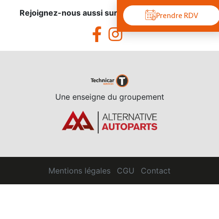
Rejoignez-nous aussi sur les réseaux sociaux !
Prendre RDV
Une enseigne du groupement
Mentions légales
CGU
Contact