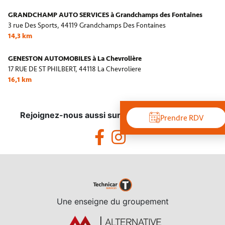
GRANDCHAMP AUTO SERVICES à Grandchamps des Fontaines
3 rue Des Sports,
44119 Grandchamps Des Fontaines
14,3 km
GENESTON AUTOMOBILES à La Chevrolière
17 RUE DE ST PHILBERT,
44118 La Chevroliere
16,1 km
Rejoignez-nous aussi sur les réseaux sociaux !
Prendre RDV
Une enseigne du groupement