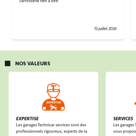
carrosserie rien a dire
13 juillet 2026
NOS VALEURS
EXPERTISE
SERVICES
Les garages Technicar services sont des
Les garages 
professionnels rigoureux, experts de la
vous propose