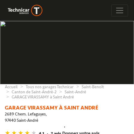
Accueil
Tous nos garages Technicar
Saint-Benoît
Canton de Saint-André-2
Saint-André
GARAGE VIRASSAMY à Saint André
GARAGE VIRASSAMY À SAINT ANDRÉ
2689 Chem. Lefaguyes,
97440 Saint-André
Donnez votre avis
4,1
7 avis