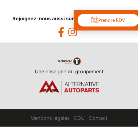
Rejoignez-nous aussi sur les réseaux sociaux !
Prendre RDV
Une enseigne du groupement
Mentions légales
CGU
Contact