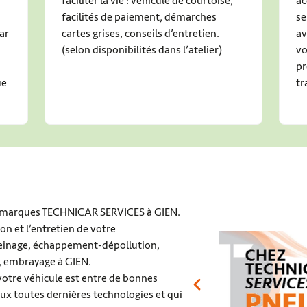
faciliter la vie : véhicule de courtoise,
ac
facilités de paiement, démarches
se
ar
cartes grises, conseils d’entretien.
av
(selon disponibilités dans l’atelier)
vo
pr
ue
tr
timarques TECHNICAR SERVICES à GIEN.
n et l’entretien de votre
 freinage, échappement-dépollution,
ol, embrayage à GIEN.
votre véhicule est entre de bonnes
ux toutes dernières technologies et qui