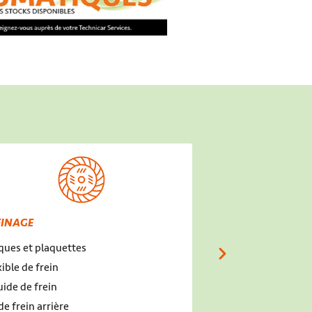
EINAGE
ÉCHAPPEMENT - 
ques et plaquettes
Échappement
xible de frein
Sonde Lambda
uide de frein
Catalyseur
de frein arrière
Filtre à particules