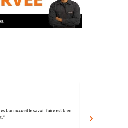
saida benjadi
ès bon accueil le savoir faire est bien
Très bon garage, 
t.
dame de l’accueil 
l’écoute. Une équ