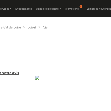
ervices
Engagements
Conseils d'experts
Promotions
Véhicules neufs/oc
e-Val de Loire
Loiret
Gien
 votre avis