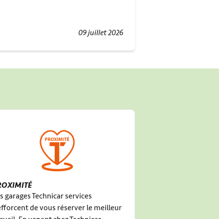
hésitation. Merci p
travaillent avec le
09 juillet 2026
ROXIMITÉ
s garages Technicar services
efforcent de vous réserver le meilleur