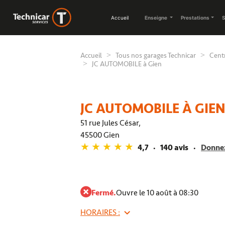
Accueil
Enseigne
Prestations
S
Accueil
Tous nos garages Technicar
Centr
JC AUTOMOBILE à Gien
JC AUTOMOBILE À GIEN
51 rue Jules César,
45500 Gien
4,7
140 avis
Donnez
Fermé.
Ouvre le 10 août à 08:30
HORAIRES :