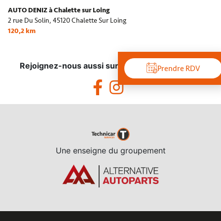
AUTO DENIZ à Chalette sur Loing
2 rue Du Solin,
45120 Chalette Sur Loing
120,2 km
Rejoignez-nous aussi sur les réseaux sociaux !
Prendre RDV
Une enseigne du groupement