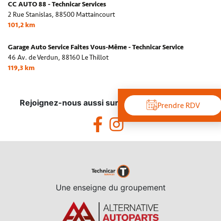
CC AUTO 88 - Technicar Services
2 Rue Stanislas,
88500 Mattaincourt
101,2 km
Garage Auto Service Faites Vous-Même - Technicar Service
46 Av. de Verdun,
88160 Le Thillot
119,3 km
Rejoignez-nous aussi sur les réseaux sociaux !
Prendre RDV
Une enseigne du groupement