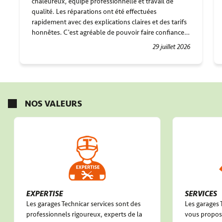
chaleureux, équipe professionnelle et travail de
qualité. Les réparations ont été effectuées
rapidement avec des explications claires et des tarifs
honnêtes. C'est agréable de pouvoir faire confiance à
un garagiste aussi sérieux. Merci pour votre excellent
29 juillet 2026
travail !
NOS VALEURS
EXPERTISE
SERVICES
Les garages Technicar services sont des
Les garages 
professionnels rigoureux, experts de la
vous propose