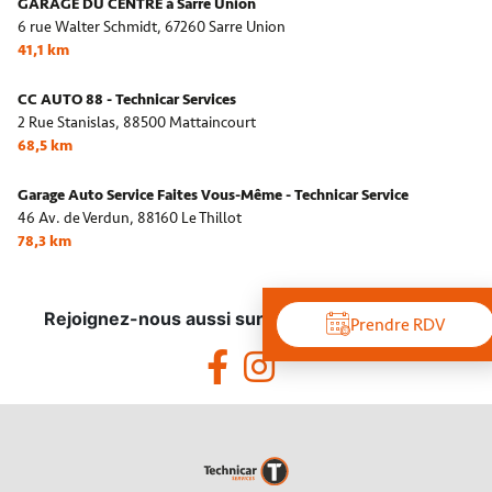
GARAGE DU CENTRE à Sarre Union
6 rue Walter Schmidt,
67260 Sarre Union
41,1 km
CC AUTO 88 - Technicar Services
2 Rue Stanislas,
88500 Mattaincourt
68,5 km
Garage Auto Service Faites Vous-Même - Technicar Service
46 Av. de Verdun,
88160 Le Thillot
78,3 km
Rejoignez-nous aussi sur les réseaux sociaux !
Prendre RDV