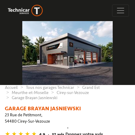
Accueil
Tous nos garages Technicar
Grand Est
Meurthe-et-Moselle
Cirey-sur-Vezouze
Garage Brayan Jasniewski
GARAGE BRAYAN JASNIEWSKI
23 Rue de Petitmont,
54480 Cirey-Sur-Vezouze
Donnez votre avis
4,9
37 avis