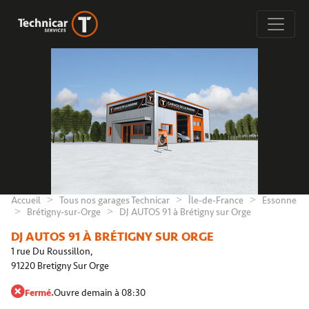
Accueil
Tous nos garages Technicar
Île-de-France
Essonne
Brétigny-sur-Orge
DJ AUTOS 91 à Brétigny sur Orge
DJ AUTOS 91 À BRÉTIGNY SUR ORGE
1 rue Du Roussillon,
91220 Bretigny Sur Orge
Fermé.
Ouvre demain à 08:30