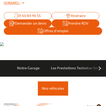
HORAIRES :
01 60 84 96 55
Itinéraire
Demander un devis
Prendre RDV
Offres d'emploi
Notre Garage
Les Prestations Technicar Service
Nos véhicules