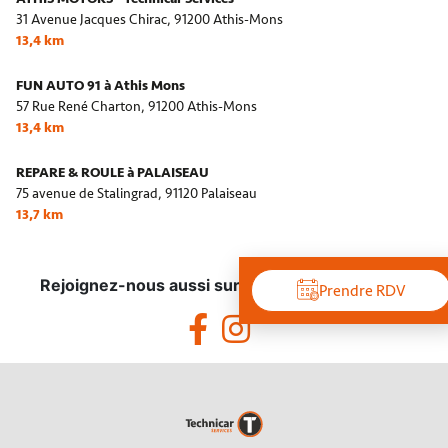
31 Avenue Jacques Chirac,
91200 Athis-Mons
13,4 km
FUN AUTO 91 à Athis Mons
57 Rue René Charton,
91200 Athis-Mons
13,4 km
REPARE & ROULE à PALAISEAU
75 avenue de Stalingrad,
91120 Palaiseau
13,7 km
Rejoignez-nous aussi sur les réseaux sociaux !
Prendre RDV