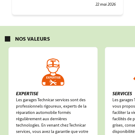
Jacky 👍. Je vais aller voir sur le compte Facebook du
22 mai 2026
garage 😜
NOS VALEURS
EXPERTISE
SERVICES
Les garages Technicar services sont des
Les garages 
professionnels rigoureux, experts de la
vous propose
réparation automobile formés
faciliter la 
régulièrement aux dernières
facilités de
technologies. En venant chez Technicar
grises, conse
services, vous avez la garantie que votre
disponibilité