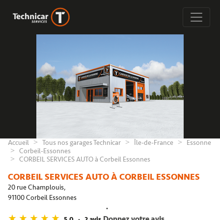
Accueil
Tous nos garages Technicar
Île-de-France
Essonne
Corbeil-Essonnes
CORBEIL SERVICES AUTO à Corbeil Essonnes
CORBEIL SERVICES AUTO À CORBEIL ESSONNES
20 rue Champlouis,
91100 Corbeil Essonnes
Donnez votre avis
5,0
2 avis