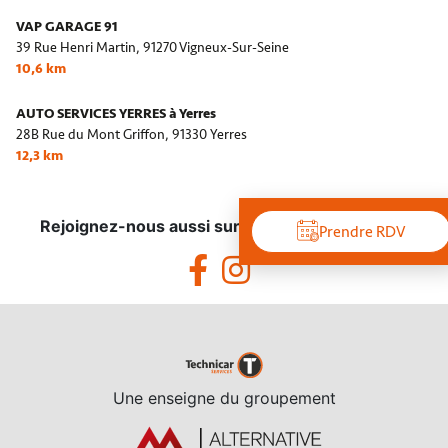
VAP GARAGE 91
39 Rue Henri Martin,
91270 Vigneux-Sur-Seine
10,6 km
AUTO SERVICES YERRES à Yerres
28B Rue du Mont Griffon,
91330 Yerres
12,3 km
Rejoignez-nous aussi sur les réseaux sociaux !
Prendre RDV
Une enseigne du groupement