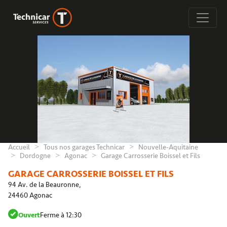
Accueil
Tous nos garages Technicar
Nouvelle-Aquitaine
Dordogne
Agonac
Garage Carrosserie Boissel et Fils
GARAGE CARROSSERIE BOISSEL ET FILS
94 Av. de la Beauronne,
24460 Agonac
Ouvert
Ferme à 12:30