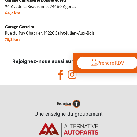
Garage Carrosserie Boissel et Fils
94 Av. de la Beauronne,
24460 Agonac
64,7 km
Garage Garrelou
Rue du Puy Chabrier,
19220 Saint-Julien-Aux-Bois
73,3 km
Rejoignez-nous aussi sur les réseaux sociaux !
Prendre RDV
Une enseigne du groupement