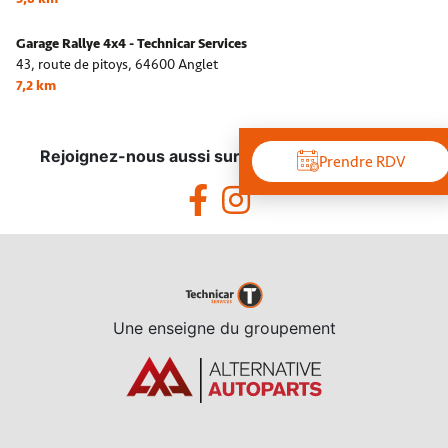
Garage Rallye 4x4 - Technicar Services
43, route de pitoys,
64600 Anglet
7,2 km
Rejoignez-nous aussi sur les réseaux sociaux !
Prendre RDV
Une enseigne du groupement