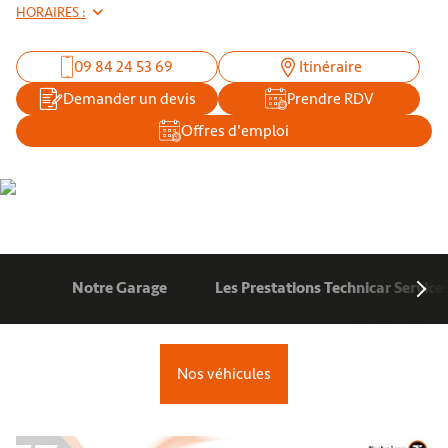
HORAIRES :
09 84 24 53 69
Itinéraire
Demander un devis
Prendre RDV
Offres d'emploi
Notre Garage
Les Prestations Technicar Service
Nos véhicules