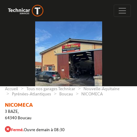
Accueil
Tous nos garages Technicar
Nouvelle-Aquitaine
Pyrénées-Atlantiques
Boucau
NICOMECA
NICOMECA
3 BAZE,
64340 Boucau
Fermé.
Ouvre demain à 08:30