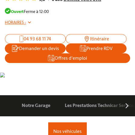
Ouvert
Ferme à 12:00
HORAIRES :
04 93 68 11 74
Itinéraire
Demander un devis
Prendre RDV
Offres d'emploi
Notre Garage
Les Prestations Technicar Service
Nos véhicules