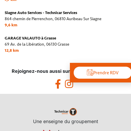
Siagne Auto Services - Technicar Services
864 chemin de Pierrenchon,
06810 Auribeau Sur Siagne
9,6 km
GARAGE VALAUTO à Grasse
69 Av. de la Libération,
06130 Grasse
12,8 km
Rejoignez-nous aussi sur les réseaux sociaux !
Prendre RDV
Une enseigne du groupement