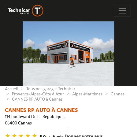
Accueil
Tous nos garages Technicar
Provence-Alpes-Côte d'Azur
Alpes-Maritimes
Cannes
CANNES RP AUTO à Cannes
CANNES RP AUTO À CANNES
114 boulevard De La République,
06400 Cannes
Donnez votre avis
5,0
6 avis