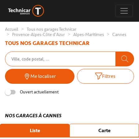
Accueil
Tous nos garages Technicar
Provence-Alpes-Côte d'Azur
Alpes-Maritimes
Cannes
TOUS NOS GARAGES TECHNICAR
Me localiser
Filtres
Ouvert actuellement
NOS GARAGES À CANNES
Liste
Carte