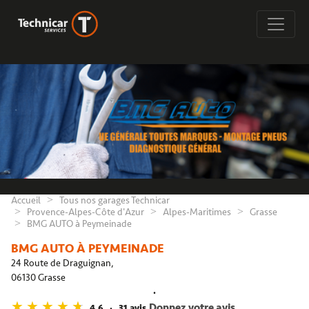
Accueil
Tous nos garages Technicar
Provence-Alpes-Côte d'Azur
Alpes-Maritimes
Grasse
BMG AUTO à Peymeinade
BMG AUTO À PEYMEINADE
24 Route de Draguignan,
06130 Grasse
Donnez votre avis
4,6
31 avis