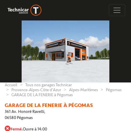
Accueil
Tous nos garages Technicar
Provence-Alpes-Côte d'Azur
Alpes-Maritimes
Pégomas
GARAGE DE LA FENERIE à Pégomas
GARAGE DE LA FENERIE À PÉGOMAS
361 Av. Honoré Ravelli,
06580 Pégomas
Fermé.
Ouvre à 14:00