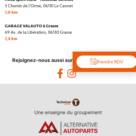
3 Chemin de l'Orme,
06110 Le Cannet
7,0 km
GARAGE VALAUTO à Grasse
69 Av. de la Libération,
06130 Grasse
7,4 km
Rejoignez-nous aussi sur les réseaux sociaux !
Prendre RDV
Une enseigne du groupement