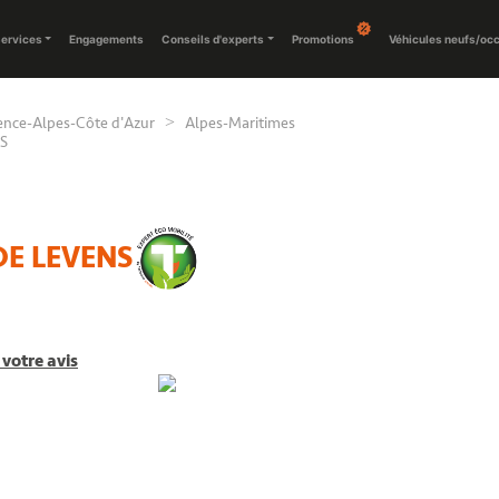
ervices
Engagements
Conseils d'experts
Promotions
Véhicules neufs/oc
ence-Alpes-Côte d'Azur
Alpes-Maritimes
S
DE LEVENS
votre avis