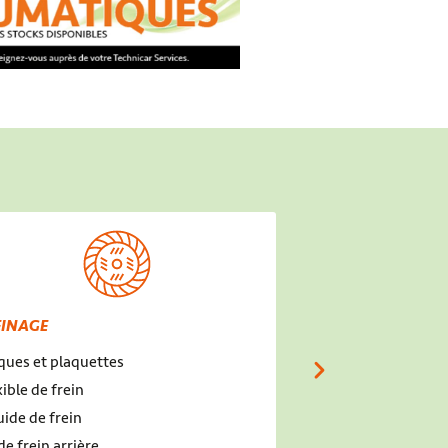
EINAGE
ÉCHAPPEMENT - 
ques et plaquettes
Échappement
xible de frein
Sonde Lambda
uide de frein
Catalyseur
de frein arrière
Filtre à particules