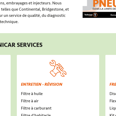
eins, embrayages et injecteurs. Nous
elles que Continental, Bridgestone, et
r un service de qualité, du diagnostic
 technique.
NICAR SERVICES
ENTRETIEN - RÉVISION
FR
Filtre à huile
Dis
Filtre à air
Fle
Filtre à carburant
Liq
Filtre d'habitacle
Kit 