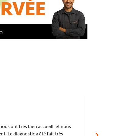
Alain NOULLEZ
ous ont très bien accueilli et nous
Garagiste ultra-
t. Le diagnostic a été fait très
présenté un dysfo