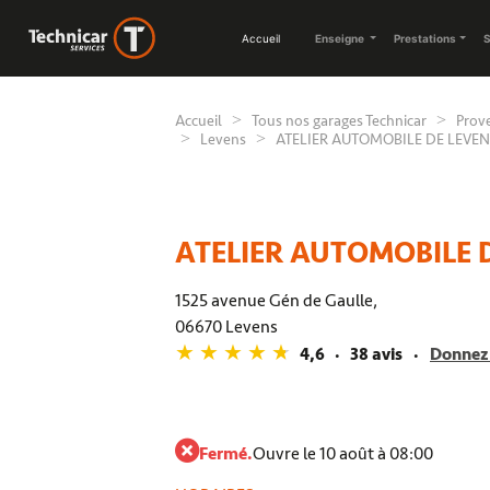
Accueil
Enseigne
Prestations
S
Accueil
Tous nos garages Technicar
Prov
Levens
ATELIER AUTOMOBILE DE LEVEN
ATELIER AUTOMOBILE 
1525 avenue Gén de Gaulle,
06670 Levens
4,6
38 avis
Donnez 
Fermé.
Ouvre le 10 août à 08:00