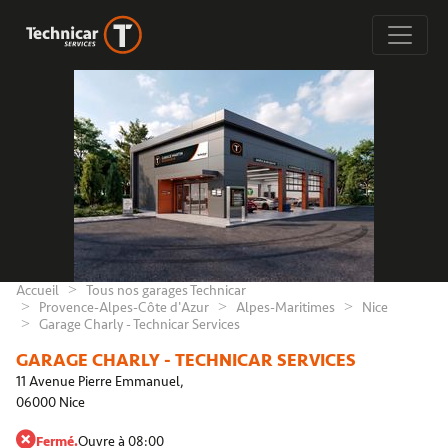
Accueil
Tous nos garages Technicar
Provence-Alpes-Côte d'Azur
Alpes-Maritimes
Nice
Garage Charly - Technicar Services
GARAGE CHARLY - TECHNICAR SERVICES
11 Avenue Pierre Emmanuel,
06000 Nice
Fermé.
Ouvre à 08:00