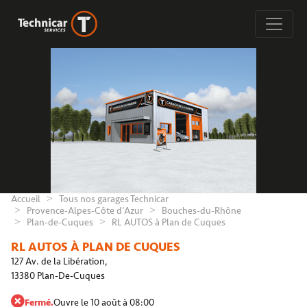
Accueil
Tous nos garages Technicar
Provence-Alpes-Côte d'Azur
Bouches-du-Rhône
Plan-de-Cuques
RL AUTOS à Plan de Cuques
RL AUTOS À PLAN DE CUQUES
127 Av. de la Libération,
13380 Plan-De-Cuques
Fermé.
Ouvre le 10 août à 08:00