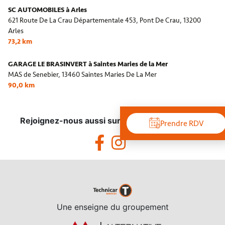
SC AUTOMOBILES à Arles
621 Route De La Crau Départementale 453, Pont De Crau,
13200
Arles
73,2 km
GARAGE LE BRASINVERT à Saintes Maries de la Mer
MAS de Senebier,
13460 Saintes Maries De La Mer
90,0 km
Rejoignez-nous aussi sur les réseaux sociaux !
Prendre RDV
Une enseigne du groupement