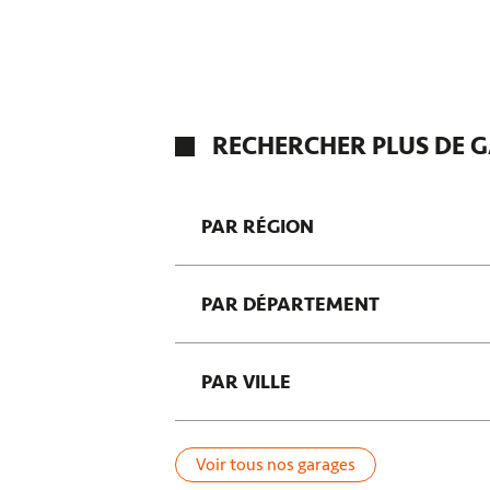
RECHERCHER PLUS DE G
PAR RÉGION
Saint-Denis
PAR DÉPARTEMENT
Île-de-France
Normandie
Canton de Saint-Paul-1
Nouvelle-Aquitaine
PAR VILLE
Aube
Hérault
Boulogne-Billancourt
Pyrénées-Atlantiques
Athis-Mons
Voir tous nos garages
La Planche