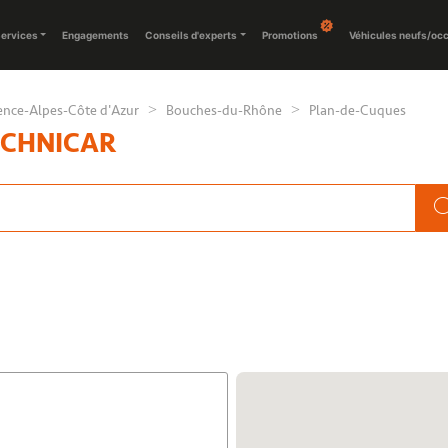
ervices
Engagements
Conseils d'experts
Promotions
Véhicules neufs/oc
ence-Alpes-Côte d'Azur
Bouches-du-Rhône
Plan-de-Cuques
ECHNICAR