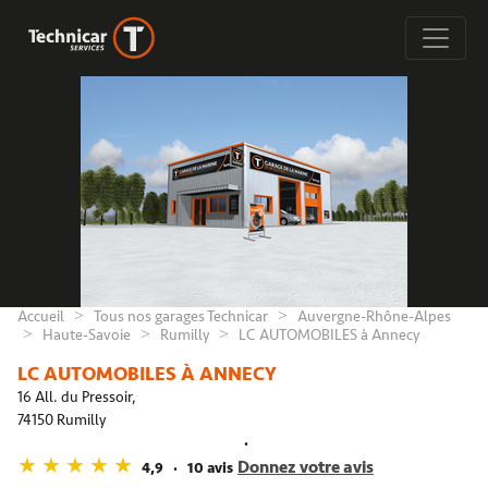
Accueil
Tous nos garages Technicar
Auvergne-Rhône-Alpes
Haute-Savoie
Rumilly
LC AUTOMOBILES à Annecy
LC AUTOMOBILES À ANNECY
16 All. du Pressoir,
74150 Rumilly
Donnez votre avis
4,9
10 avis