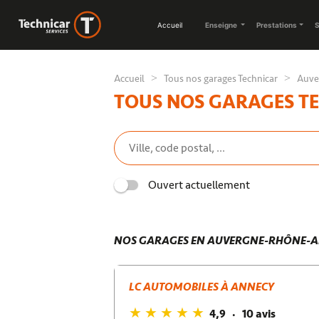
Accueil
Enseigne
Prestations
S
Accueil
Tous nos garages Technicar
Auve
TOUS NOS GARAGES T
Ouvert actuellement
NOS GARAGES EN AUVERGNE-RHÔNE-A
LC AUTOMOBILES À ANNECY
4,9
10 avis