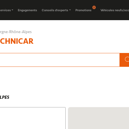
ervices
Engagements
Conseils d'experts
Promotions
Véhicules neufs/oc
rgne-Rhône-Alpes
ECHNICAR
LPES