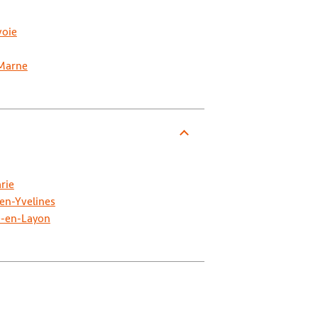
voie
-Marne
rie
-en-Yvelines
e-en-Layon