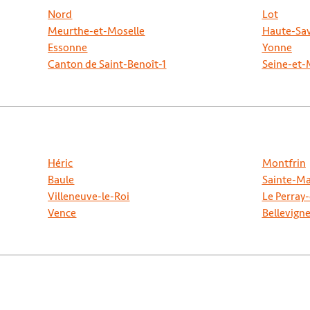
Nord
Lot
Meurthe-et-Moselle
Haute-Sa
Essonne
Yonne
Canton de Saint-Benoît-1
Seine-et
Héric
Montfrin
Baule
Sainte-Ma
Villeneuve-le-Roi
Le Perray
Vence
Bellevign