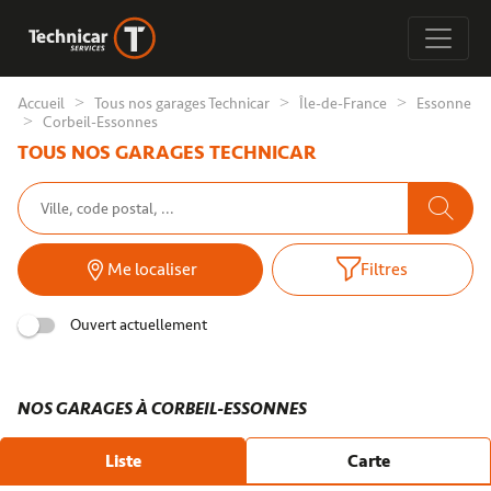
Accueil
Tous nos garages Technicar
Île-de-France
Essonne
Corbeil-Essonnes
TOUS NOS GARAGES TECHNICAR
Me localiser
Filtres
Ouvert actuellement
NOS GARAGES À CORBEIL-ESSONNES
Liste
Carte