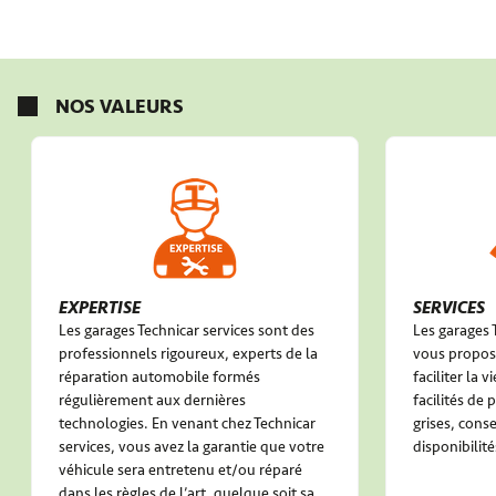
NOS VALEURS
EXPERTISE
SERVICES
Les garages Technicar services sont des
Les garages 
professionnels rigoureux, experts de la
vous propose
réparation automobile formés
faciliter la 
régulièrement aux dernières
facilités de
technologies. En venant chez Technicar
grises, conse
services, vous avez la garantie que votre
disponibilité
véhicule sera entretenu et/ou réparé
dans les règles de l’art, quelque soit sa