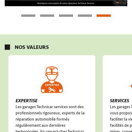
NOS VALEURS
EXPERTISE
SERVICES
Les garages Technicar services sont des
Les garages 
professionnels rigoureux, experts de la
vous propose
réparation automobile formés
faciliter la 
régulièrement aux dernières
facilités de
technologies. En venant chez Technicar
grises, conse