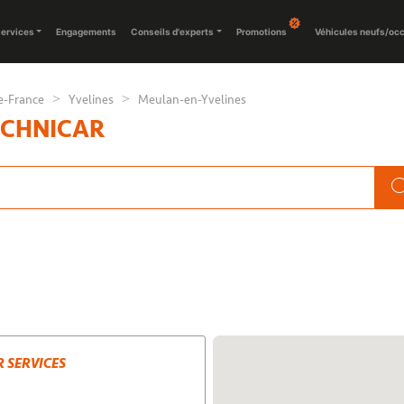
ervices
Engagements
Conseils d'experts
Promotions
Véhicules neufs/oc
e-France
Yvelines
Meulan-en-Yvelines
ECHNICAR
 SERVICES