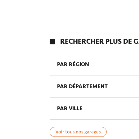
RECHERCHER PLUS DE G
PAR RÉGION
Corse
PAR DÉPARTEMENT
Île-de-France
Saint-Benoît
Morbihan
Saint-Pierre
PAR VILLE
Bas-Rhin
Drôme
Le Robert
Cher
Fleury-les-Aubrais
Voir tous nos garages
Agonac