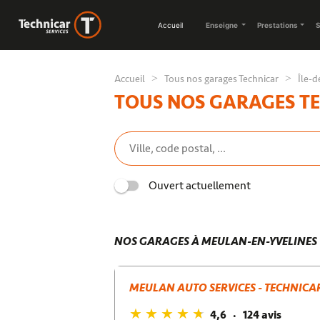
Accueil
Enseigne
Prestations
S
Accueil
Tous nos garages Technicar
Île-d
TOUS NOS GARAGES T
Ouvert actuellement
NOS GARAGES À MEULAN-EN-YVELINES
MEULAN AUTO SERVICES - TECHNICAR
4,6
124 avis