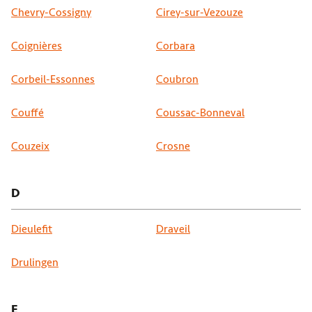
Chevry-Cossigny
Cirey-sur-Vezouze
Coignières
Corbara
Corbeil-Essonnes
Coubron
Couffé
Coussac-Bonneval
Couzeix
Crosne
D
Dieulefit
Draveil
Drulingen
E