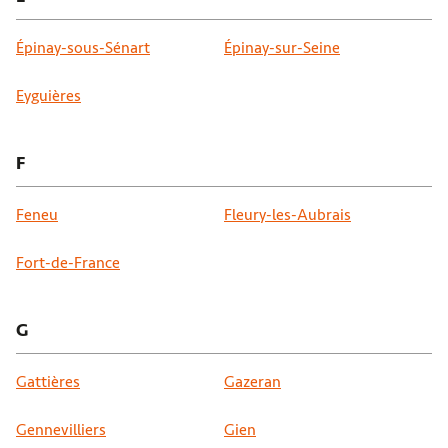
Épinay-sous-Sénart
Épinay-sur-Seine
Eyguières
F
Feneu
Fleury-les-Aubrais
Fort-de-France
G
Gattières
Gazeran
Gennevilliers
Gien