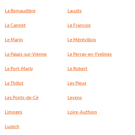
La Remaudière
Lauzès
Le Cannet
Le François
Le Marin
Le Mérévillois
Le Palais-sur-Vienne
Le Perray-en-Yvelines
Le Port-Marly
Le Robert
Le Thillot
Les Pieux
Les Ponts-de-Cé
Levens
Limoges
Loire-Authion
Luzech