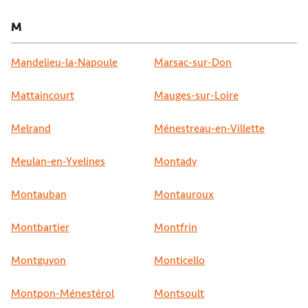
M
Mandelieu-la-Napoule
Marsac-sur-Don
Mattaincourt
Mauges-sur-Loire
Melrand
Ménestreau-en-Villette
Meulan-en-Yvelines
Montady
Montauban
Montauroux
Montbartier
Montfrin
Montguyon
Monticello
Montpon-Ménestérol
Montsoult