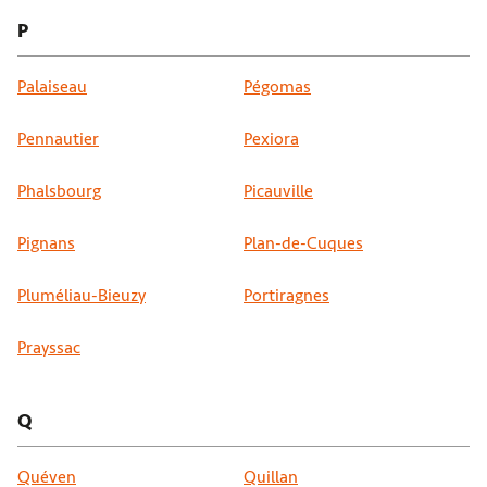
P
Palaiseau
Pégomas
Pennautier
Pexiora
Phalsbourg
Picauville
Pignans
Plan-de-Cuques
Pluméliau-Bieuzy
Portiragnes
Prayssac
Q
Quéven
Quillan