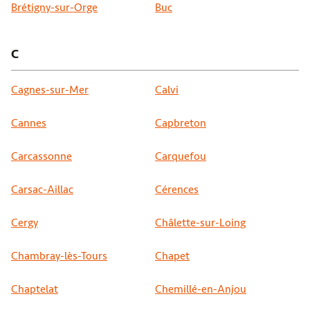
Brétigny-sur-Orge
Buc
C
Cagnes-sur-Mer
Calvi
Cannes
Capbreton
Carcassonne
Carquefou
Carsac-Aillac
Cérences
Cergy
Châlette-sur-Loing
Chambray-lès-Tours
Chapet
Chaptelat
Chemillé-en-Anjou