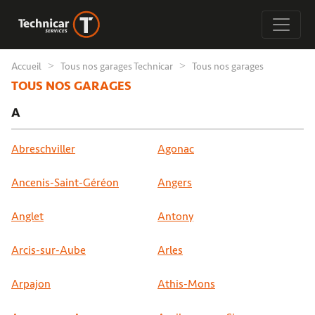
Accueil
Tous nos garages Technicar
Tous nos garages
TOUS NOS GARAGES
A
Abreschviller
Agonac
Ancenis-Saint-Géréon
Angers
Anglet
Antony
Arcis-sur-Aube
Arles
Arpajon
Athis-Mons