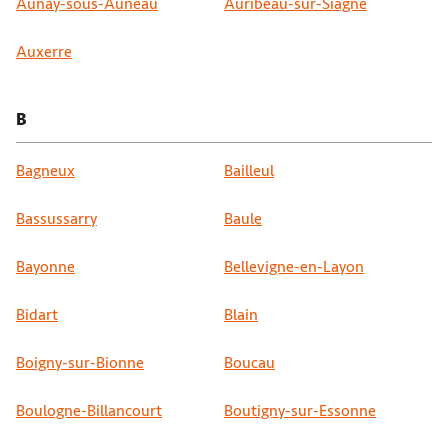
Aunay-sous-Auneau
Auribeau-sur-Siagne
Auxerre
B
Bagneux
Bailleul
Bassussarry
Baule
Bayonne
Bellevigne-en-Layon
Bidart
Blain
Boigny-sur-Bionne
Boucau
Boulogne-Billancourt
Boutigny-sur-Essonne