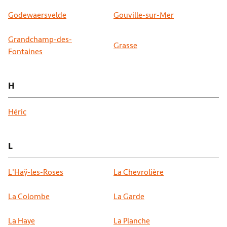
Godewaersvelde
Gouville-sur-Mer
Grandchamp-des-
Grasse
Fontaines
H
Héric
L
L'Haÿ-les-Roses
La Chevrolière
La Colombe
La Garde
La Haye
La Planche