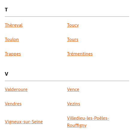
T
Thèreval
Toucy
Toulon
Tours
Trappes
Trémentines
V
Valderoure
Vence
Vendres
Vezins
Villedieu-les-Poêles-
Vigneux-sur-Seine
Rouffigny