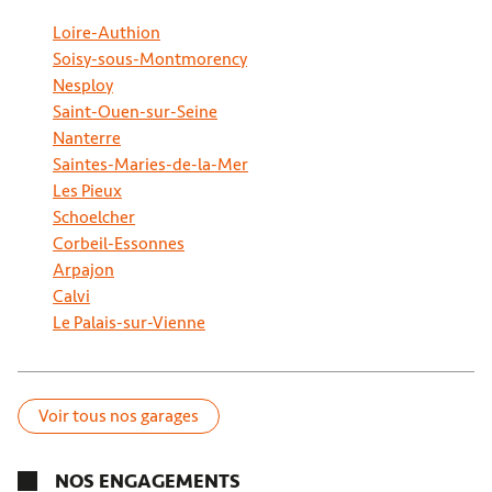
Loire-Authion
Prendre RDV
Soisy-sous-Montmorency
Nesploy
Saint-Ouen-sur-Seine
LE PERRAY DEPANNAGE
Nanterre
Saintes-Maries-de-la-Mer
Fermé.
Ouvre à 08:00
Les Pieux
14 Rue de Paris 78610 Le Perray-En-Yvelines
Schoelcher
01 34 84 93 20
Corbeil-Essonnes
Prendre RDV
Arpajon
Calvi
Le Palais-sur-Vienne
GARAGE SMG.LAGADIC AUTO - TECHNICAR
SERVICES
Voir tous nos garages
Fermé.
Ouvre à 08:00
39 rue de Paris 78560 Le Port Marly
01 39 16 26 33
NOS ENGAGEMENTS