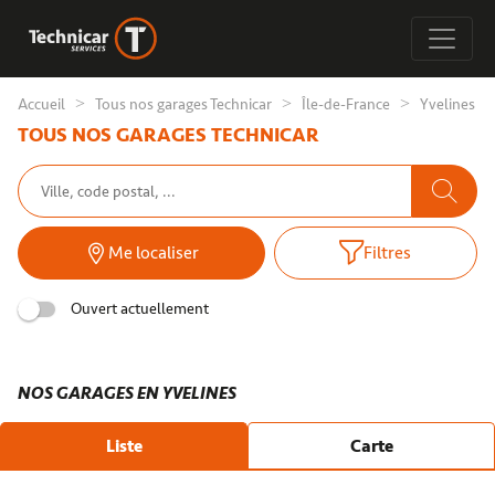
Accueil
Tous nos garages Technicar
Île-de-France
Yvelines
TOUS NOS GARAGES TECHNICAR
Me localiser
Filtres
Ouvert actuellement
NOS GARAGES EN YVELINES
Liste
Carte