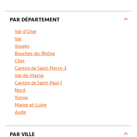
Prendre RDV
PAR DÉPARTEMENT
VERSAILLES SERVICES AUTO À COIGNIÈRES
Val-d'Oise
Var
4,7
244 avis
Vosges
Fermé.
Ouvre à 09:30
Bouches-du-Rhône
10 Rue des Broderies 78310 Coignières
Cher
06 67 49 67 57
Canton de Saint-Pierre-3
Prendre RDV
Val-de-Marne
Canton de Saint-Paul-1
Nord
Yonne
FDV AUTO À BUC
Maine-et-Loire
5,0
26 avis
Aude
Fermé.
Ouvre à 08:00
6 Av. Morane Saulnier 78530 Buc
06 35 17 01 80
PAR VILLE