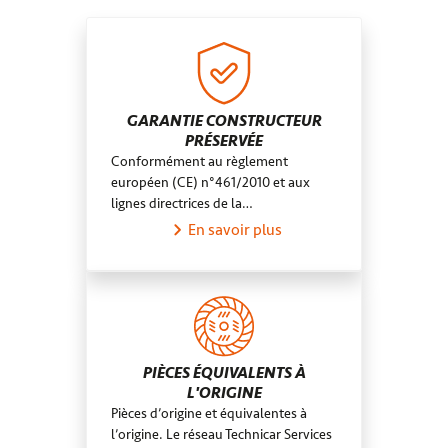
Prendre RDV
GARAGE RDV À CHAPET
GARANTIE CONSTRUCTEUR
PRÉSERVÉE
Fermé.
Ouvre à 08:30
Conformément au règlement
6 rue De La Grève 78130 Chapet
européen (CE) n°461/2010 et aux
01 34 92 97 85
lignes directrices de la…
En savoir plus
Prendre RDV
MEULAN AUTO SERVICES - TECHNICAR SERVICES
4,6
124 avis
PIÈCES ÉQUIVALENTS À
Fermé.
Ouvre à 08:30
L'ORIGINE
14 Rue Nicolas Leclerc 78250 Meulan-En-Yvelines
Pièces d’origine et équivalentes à
01 30 91 46 70
l’origine. Le réseau Technicar Services