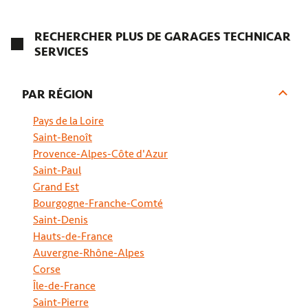
CS MOTORSPROG
RECHERCHER PLUS DE GARAGES TECHNICAR
SERVICES
3,7
33 avis
Fermé.
Ouvre à 08:30
22 BIS Chem. de la Vall. Yart 78640 Saint-Germain-De-La-
PAR RÉGION
Grange
06 25 82 35 48
Pays de la Loire
Saint-Benoît
Prendre RDV
Provence-Alpes-Côte d'Azur
Saint-Paul
Grand Est
Bourgogne-Franche-Comté
BM AUTOMOBILES À TRAPPES
Saint-Denis
4,6
136 avis
Hauts-de-France
Fermé.
Ouvre à 09:00
Auvergne-Rhône-Alpes
13 avenue Roger Hennequin 78190 Trappes
Corse
09 64 23 97 00
Île-de-France
Saint-Pierre