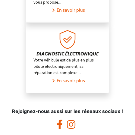
vous propose…
Prendre RDV
En savoir plus
GAZERAN AUTO À GAZERAN
4,8
39 avis
Fermé.
Ouvre à 09:00
DIAGNOSTIC ÉLECTRONIQUE
1 bis Av. du Général de Gaulle 78125 Gazeran
Votre véhicule est de plus en plus
piloté électroniquement, sa
09 78 80 53 11
réparation est complexe…
Prendre RDV
En savoir plus
Voir plus
Rejoignez-nous aussi sur les réseaux sociaux !