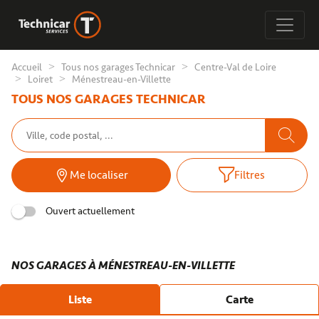
Accueil
Tous nos garages Technicar
Centre-Val de Loire
Loiret
Ménestreau-en-Villette
TOUS NOS GARAGES TECHNICAR
Me localiser
Filtres
Ouvert actuellement
NOS GARAGES À MÉNESTREAU-EN-VILLETTE
Liste
Carte