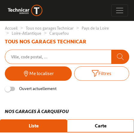
Accueil
Tous nos garages Technicar
Pays de la Loire
Loire-Atlantique
Carquefou
TOUS NOS GARAGES TECHNICAR
Me localiser
Filtres
Ouvert actuellement
NOS GARAGES À CARQUEFOU
Liste
Carte