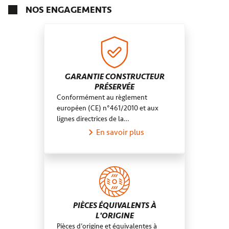
Chemillé-en-Anjou
Bourgogne-Franche-Comté
NOS ENGAGEMENTS
Bouches-du-Rhône
Bidart
Grand Est
Seine-et-Marne
Saint-Julien-aux-Bois
Centre-Val de Loire
Aube
Nanterre
La Trinité
Meurthe-et-Moselle
Gien
Vosges
Les Pieux
Alpes-Maritimes
Saint-Avit
GARANTIE CONSTRUCTEUR
PRÉSERVÉE
Vendres
Conformément au règlement
Mandelieu-la-Napoule
européen (CE) n°461/2010 et aux
lignes directrices de la…
En savoir plus
PIÈCES ÉQUIVALENTS À
L'ORIGINE
Pièces d’origine et équivalentes à