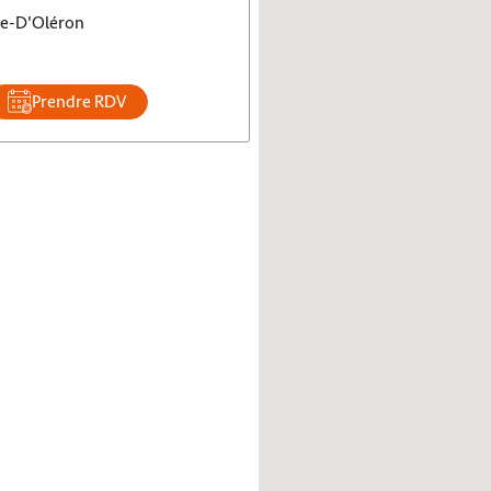
rre-D'Oléron
Prendre RDV