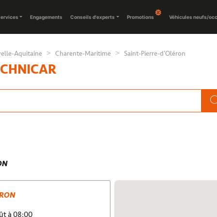
ervices
Engagements
Conseils d'experts
Promotions
Véhicules neufs/oc
elle-Aquitaine
Charente-Maritime
Saint-Pierre-d'Oléron
ECHNICAR
ON
ÉRON
oût à 08:00