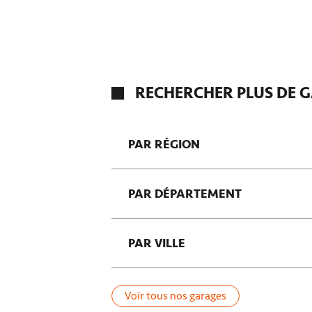
RECHERCHER PLUS DE G
PAR RÉGION
Saint-Benoît
PAR DÉPARTEMENT
Corse
Provence-Alpes-Côte d'Azur
Dordogne
Centre-Val de Loire
PAR VILLE
Haute-Savoie
Manche
Saint-Pierre-Lafeuille
Yvelines
Saint-Joseph
Voir tous nos garages
Portiragnes