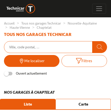
Accueil
Tous nos garages Technicar
Nouvelle-Aquitaine
Haute-Vienne
Chaptelat
TOUS NOS GARAGES TECHNICAR
Me localiser
Filtres
Ouvert actuellement
NOS GARAGES À CHAPTELAT
Liste
Carte