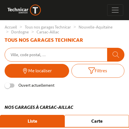
Accueil
Tous nos garages Technicar
Nouvelle-Aquitaine
Dordogne
Carsac-Aillac
TOUS NOS GARAGES TECHNICAR
Me localiser
Filtres
Ouvert actuellement
NOS GARAGES À CARSAC-AILLAC
Liste
Carte