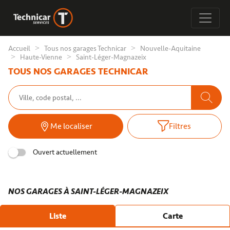
Accueil
Tous nos garages Technicar
Nouvelle-Aquitaine
Haute-Vienne
Saint-Léger-Magnazeix
TOUS NOS GARAGES TECHNICAR
Me localiser
Filtres
Ouvert actuellement
NOS GARAGES À SAINT-LÉGER-MAGNAZEIX
Liste
Carte