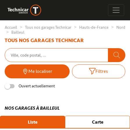
Accueil
Tous nos garages Technicar
Hauts-de-France
Nord
Bailleul
TOUS NOS GARAGES TECHNICAR
Me localiser
Filtres
Ouvert actuellement
NOS GARAGES À BAILLEUL
Liste
Carte