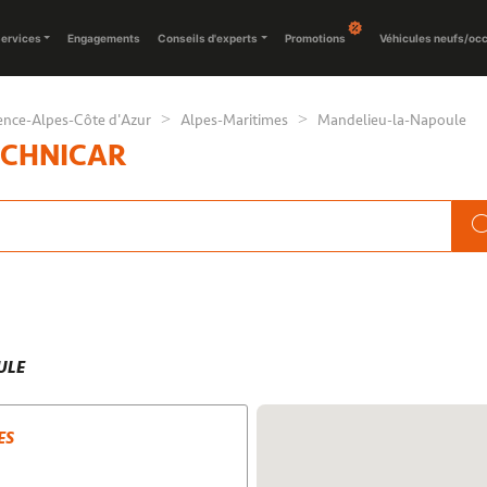
ervices
Engagements
Conseils d'experts
Promotions
Véhicules neufs/oc
ence-Alpes-Côte d'Azur
Alpes-Maritimes
Mandelieu-la-Napoule
ECHNICAR
ULE
ES