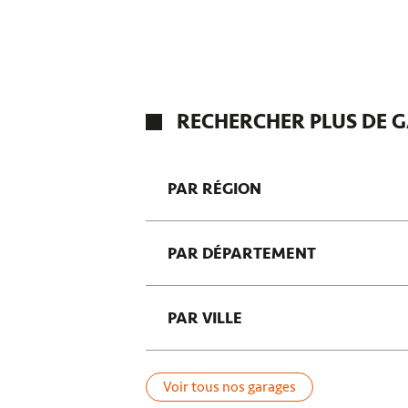
RECHERCHER PLUS DE G
PAR RÉGION
Bretagne
PAR DÉPARTEMENT
Bourgogne-Franche-Comté
La Trinité
Val-de-Marne
Hauts-de-France
PAR VILLE
Corrèze
Charente-Maritime
Saint-Pierre-d'Oléron
Canton de Sainte-Marie
Cagnes-sur-Mer
Voir tous nos garages
Saint-Paul