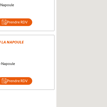
-Napoule
Prendre RDV
U LA NAPOULE
a-Napoule
Prendre RDV