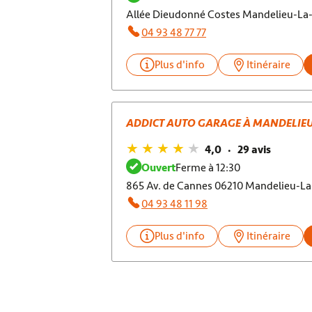
Allée Dieudonné Costes Mandelieu-La
04 93 48 77 77
Plus d'info
Itinéraire
ADDICT AUTO GARAGE À MANDELIE
4,0
29 avis
Ouvert
Ferme à 12:30
865 Av. de Cannes 06210 Mandelieu-L
04 93 48 11 98
Plus d'info
Itinéraire