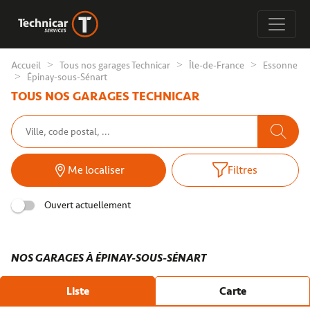
Accueil
Tous nos garages Technicar
Île-de-France
Essonne
Épinay-sous-Sénart
TOUS NOS GARAGES TECHNICAR
Me localiser
Filtres
Ouvert actuellement
NOS GARAGES À ÉPINAY-SOUS-SÉNART
Liste
Carte