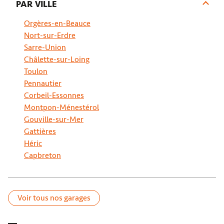
PAR VILLE
Orgères-en-Beauce
Nort-sur-Erdre
Sarre-Union
Châlette-sur-Loing
Toulon
Pennautier
Corbeil-Essonnes
Montpon-Ménestérol
Gouville-sur-Mer
Gattières
Héric
Capbreton
Voir tous nos garages