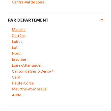
Centre-Val de Loire
Prendre RDV
PAR DÉPARTEMENT
Voir plus
Manche
Corrèze
Loiret
Lot
Nord
Essonne
Loire-Atlantique
Canton de Saint-Denis-4
Gard
Haute-Corse
Meurthe-et-Moselle
Aude