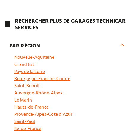
RH AUTOMOBILES À ORÉE D'ANJOU
RECHERCHER PLUS DE GARAGES TECHNICAR
SERVICES
4,5
22 avis
Ouvert
Ferme à 18:30
28 Le Quartron 49270 Oree D Anjou
PAR RÉGION
02 40 83 14 64
Nouvelle-Aquitaine
Prendre RDV
Grand Est
Pays de la Loire
Bourgogne-Franche-Comté
Saint-Benoît
METALY CARS À SAINT LAURENT DES AUTELS
Auvergne-Rhône-Alpes
Le Marin
4,5
94 avis
Hauts-de-France
Ouvert
Ferme à 17:30
8 square Des Oliviers, ST LAURENT DES AUTELS 49270 Oree
Provence-Alpes-Côte d'Azur
D Anjou
Saint-Paul
02 52 77 00 49
Île-de-France