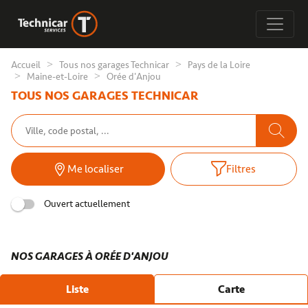
Accueil
Tous nos garages Technicar
Pays de la Loire
Maine-et-Loire
Orée d'Anjou
TOUS NOS GARAGES TECHNICAR
Me localiser
Filtres
Ouvert actuellement
NOS GARAGES À ORÉE D'ANJOU
Liste
Carte