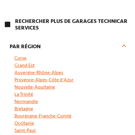
GARAGE DESPRES À SAINT DENIS EN VAL
RECHERCHER PLUS DE GARAGES TECHNICAR
SERVICES
4,0
109 avis
Fermé.
Ouvre à 14:00
669 rue De Saint Denis 45560 St Denis En Val
PAR RÉGION
02 38 76 76 90
Corse
Prendre RDV
Grand Est
Auvergne-Rhône-Alpes
Provence-Alpes-Côte d'Azur
Voir plus
Nouvelle-Aquitaine
La Trinité
Normandie
Bretagne
Bourgogne-Franche-Comté
Occitanie
Saint-Paul