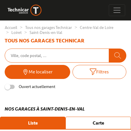
Accueil
Tous nos garages Technicar
Centre-Val de Loire
Loiret
Saint-Denis-en-Val
TOUS NOS GARAGES TECHNICAR
Me localiser
Filtres
Ouvert actuellement
NOS GARAGES À SAINT-DENIS-EN-VAL
Liste
Carte