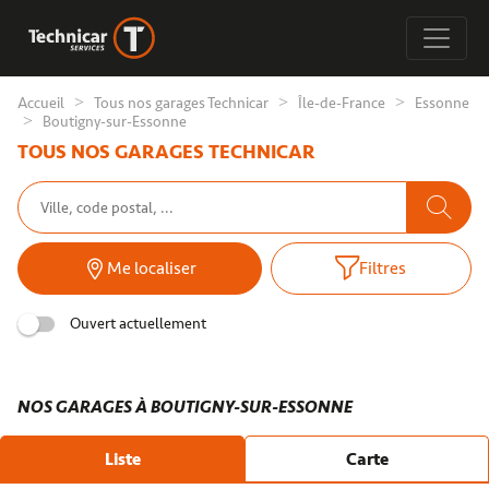
Accueil
Tous nos garages Technicar
Île-de-France
Essonne
Boutigny-sur-Essonne
TOUS NOS GARAGES TECHNICAR
Me localiser
Filtres
Ouvert actuellement
NOS GARAGES À BOUTIGNY-SUR-ESSONNE
Liste
Carte