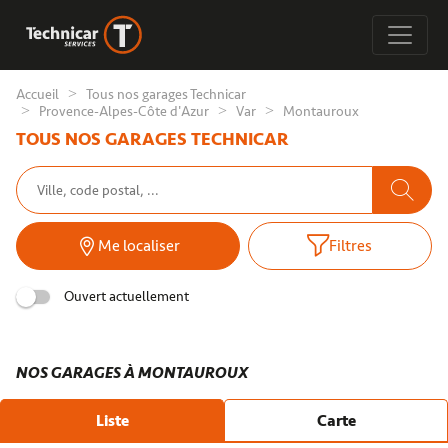
Accueil
Tous nos garages Technicar
Provence-Alpes-Côte d'Azur
Var
Montauroux
TOUS NOS GARAGES TECHNICAR
Me localiser
Filtres
Ouvert actuellement
NOS GARAGES À MONTAUROUX
Liste
Carte