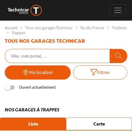
Accueil
Tous nos garages Technicar
Île-de-France
Yvelines
Trappes
TOUS NOS GARAGES TECHNICAR
Me localiser
Filtres
Ouvert actuellement
NOS GARAGES À TRAPPES
Liste
Carte