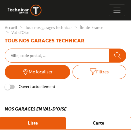
Accueil
Tous nos garages Technicar
Île-de-France
Val-d'Oise
TOUS NOS GARAGES TECHNICAR
Me localiser
Filtres
Ouvert actuellement
NOS GARAGES EN VAL-D'OISE
Liste
Carte