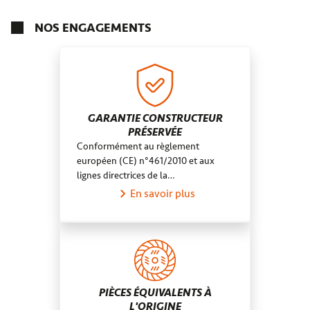
Sarre-Union
Saint-Paul
Canton de Saint-André-2
Mattaincourt
Occitanie
NOS ENGAGEMENTS
Indre-et-Loire
Montady
Normandie
Corrèze
Saint-Martin-d'Abbat
Bretagne
Maine-et-Loire
Saint-Avit
Grand Est
Var
Abreschviller
Loiret
Yquelon
Cher
Cérences
GARANTIE CONSTRUCTEUR
PRÉSERVÉE
Quéven
Conformément au règlement
Sainte-Marie
européen (CE) n°461/2010 et aux
lignes directrices de la…
En savoir plus
PIÈCES ÉQUIVALENTS À
L'ORIGINE