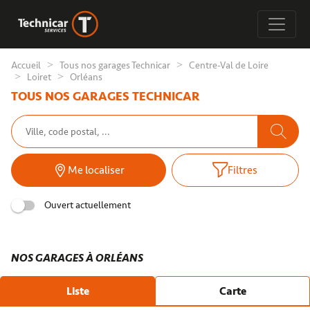
Accueil
Tous nos garages Technicar
Centre-Val de Loire
Loiret
Orléans
TOUS NOS GARAGES TECHNICAR
Me localiser
Filtres
Ouvert actuellement
NOS GARAGES À ORLÉANS
Liste
Carte