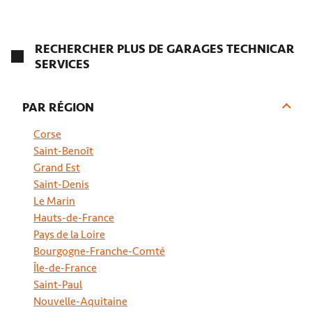
REFLEX AUTO 45 À ORLÉANS
RECHERCHER PLUS DE GARAGES TECHNICAR
SERVICES
4,5
53 avis
Fermé.
Ouvre demain à 08:30
65 Rue Porte Dunoise 45000 Orléans
PAR RÉGION
02 38 88 77 95
Corse
Prendre RDV
Saint-Benoît
Grand Est
Saint-Denis
Voir plus
Le Marin
Hauts-de-France
Pays de la Loire
Bourgogne-Franche-Comté
Île-de-France
Saint-Paul
Nouvelle-Aquitaine