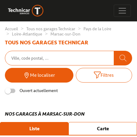
Accueil
Tous nos garages Technicar
Pays de la Loire
Loire-Atlantique
Marsac-sur-Don
TOUS NOS GARAGES TECHNICAR
Me localiser
Filtres
Ouvert actuellement
NOS GARAGES À MARSAC-SUR-DON
Liste
Carte