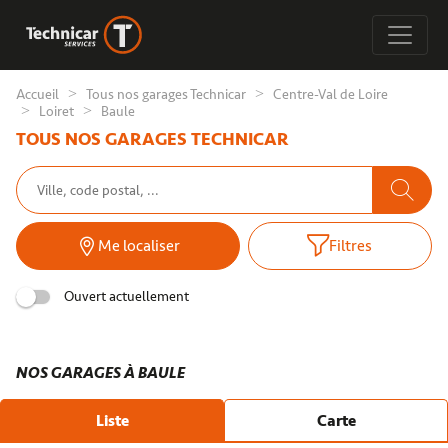
Accueil
Tous nos garages Technicar
Centre-Val de Loire
Loiret
Baule
TOUS NOS GARAGES TECHNICAR
Me localiser
Filtres
Ouvert actuellement
NOS GARAGES À BAULE
Liste
Carte